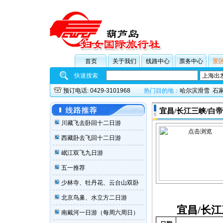
首页
关于我们
线路中心
票务中心
景
快速搜索
预订电话:
0429-3101968
热门目的地：
哈尔滨滑雪
石
宜昌/长江三峡/白帝
川藏飞去卧回十二日游
西藏卧去飞回十二日游
岷江双飞九日游
五一推荐
少林寺、牡丹花、云台山双卧
北京鸟巢、水立方二日游
宜昌
/
长江
南戴河一日游（每周六周日）