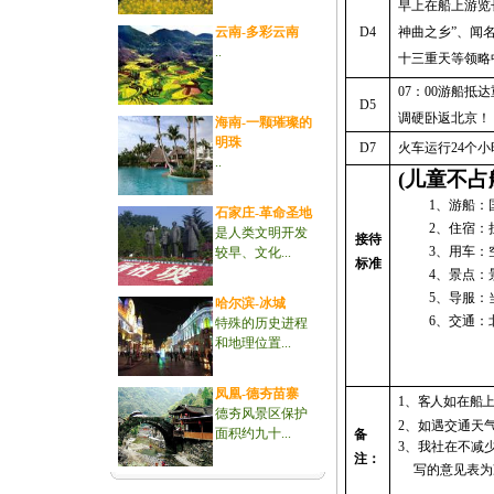
早上在船上游览
云南-多彩云南
D4
神曲之乡”、闻
..
十三重天等领略
07
：
00
游船抵达
D5
调硬卧返北京！
海南-一颗璀璨的
明珠
D7
火车运行
24
个小
..
(
儿童不占
1
、游船：
石家庄-革命圣地
2
、住宿：
是人类文明开发
接待
3
、用车：
较早、文化...
标准
4
、景点：
5
、导服：
哈尔滨-冰城
6
、交通：
特殊的历史进程
和地理位置...
凤凰-德夯苗寨
1
、客人如在船
德夯风景区保护
2
、如遇交通天
面积约九十...
备
3
、
我社在不减
注：
写的意见表为