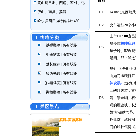
日期
黄山观日出、西递、宏村、屯
庐山、南昌、婺源
D1
14:08
北京西站
哈尔滨四日游特价推出480
D2
火车运行
20
个小
上午
10
：
00
宜昌
船停靠
黄陵庙
20
[跌襟镞夥]
所有线路
D3
坛子岭、
82
近观
[组礤镞夥]
所有线路
船闸。
22
：
00
太
[蹙长礞荐]
所有线路
早
6
：
00
分船上
[鳇边鹅镞]
所有线路
山如门缓缓打开
[佐箝棰宽]
所有线路
神农溪
)
（游览
三峡纤夫道，古
[禅楂镞夥]
所有线路
D3
清、景奇幽、石
观的瞿塘峡，
长
雄”的磅礴气势
托孤堂、武侯祠
婺源-美丽婺源
..
门的雄壮气势
.