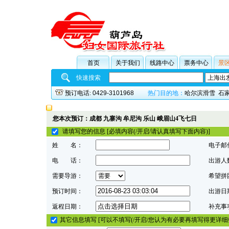
首页
关于我们
线路中心
票务中心
景
快速搜索
预订电话:
0429-3101968
热门目的地：
哈尔滨滑雪
石
您本次预订：成都 九寨沟 牟尼沟 乐山 峨眉山4飞七日
请填写您的信息 [必填内容(/开启/请认真填写下面内容)]
姓 名：
电子邮
电 话：
出游人
需要导游：
希望拼
预订时间：
出游日
返程日期：
补充事
其它信息填写 [可以不填写(/开启/您认为有必要再填写得更详细